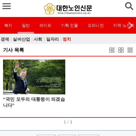
복지
일반
라이프
기획·인물
오피니언
지역·노인회
경제
|
실버산업
|
사회
|
일자리
|
정치
기사 목록
“국민 모두의 대통령이 되겠습
니다”
1
/ 1