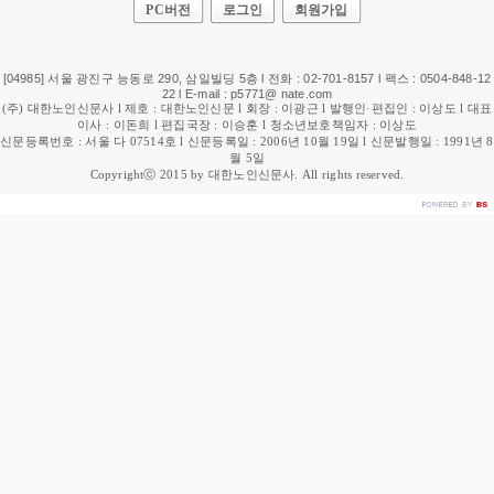
PC버전
로그인
회원가입
[04985] 서울 광진구 능동로 290, 삼일빌딩 5층 l 전화 : 02-701-8157 l 팩스 : 0504-848-12
22 l E-mail : p5771@ nate.com
(주) 대한노인신문사 l 제호 : 대한노인신문 l 회장 : 이광근 l 발행인·편집인 : 이상도 l 대표
이사 : 이돈희 l 편집국장 : 이승훈 l 청소년보호책임자 : 이상도
신문등록번호 : 서울 다 07514호 l 신문등록일 : 2006년 10월 19일 l 신문발행일 : 1991년 8
월 5일
Copyrightⓒ 2015 by 대한노인신문사. All rights reserved.