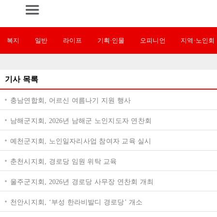
복지
일반
라이프
기획·인물
오피니언
지역·노인회
기사 목록
충남연합회, 어르신 여름나기 지원 행사
남해군지회, 2026년 남해군 노인지도자 연찬회
예천군지회, 노인일자리사업 참여자 교육 실시
춘천시지회, 경로당 임원 위탁 교육
울주군지회, 2026년 경로당 사무장 연찬회 개최
천안시지회, ‘부성 한라비발디 경로당’ 개소