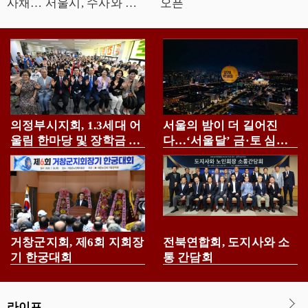
사채… 서울시, 수사와 예
오픈
방으로 뿌리뽑는다
의정부시지회, 1.3세대 어
서울의 밤이 더 길어진
울림 한마당 및 장학금 전
다…‘서울달’ 금·토 심야
달식 개최
운영
거창군지회, 제6회 지회장
전북연합회, 도지사와 소
기 한궁대회
통 간담회
라이프