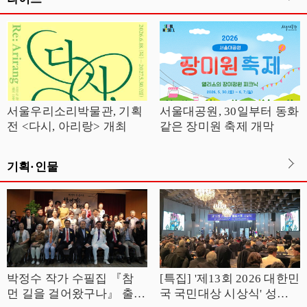
서울우리소리박물관, 기획
서울대공원, 30일부터 동화
전 <다시, 아리랑> 개최
같은 장미원 축제 개막
기획·인물
박정수 작가 수필집 『참
[특집] '제13회 2026 대한민
먼 길을 걸어왔구나』 출판
국 국민대상 시상식' 성황