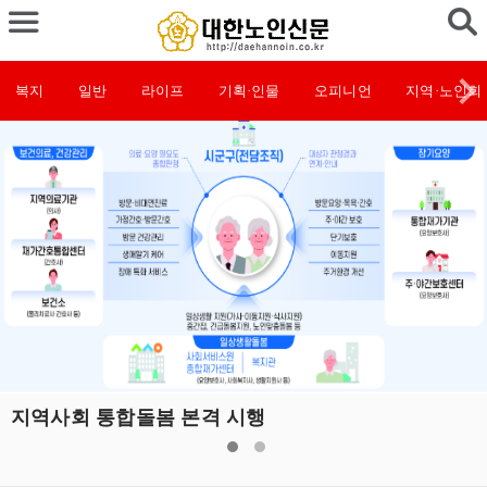
복지
일반
라이프
기획·인물
오피니언
지역·노인회
지역사회 통합돌봄 본격 시행