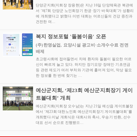
단양군지회(지회장 장용현)은 지난 16일 단양체육관 북관에
서 ‘제7회 단양군 노인회장기 한궁·장기·바둑대회’가 성황리
에 개최됐다고 밝혔다.이번 대회는 어르신들의 건강 증진과
건전한 여…
복지 정보포털 '돌봄이음' 오픈
(주)한영실업, 요양시설 광고비·소개수수료 전면
배제
초고령사회에 접어들면서 치매 환자와 돌봄이 필요한 어르
신이 빠르게 늘고 있다. 하지만 장기요양·장애인·기초연금
등 관련 제도가 여러 부처와 기관에 흩어져 있어, 막상 필요
한 정보를 한 번에 찾기는 …
예산군지회, ‘제23회 예산군지회장기 게이
트볼대회’ 개최
예산군지회(지회장 오수남)는 지난 21일 예산읍 게이트볼장
에서 ‘제23회 대한노인회 예산군지회장기 게이트볼대회’를
개최했다.이날 개회식은 대회사와 축사, 우승기 반환, 선수
대표 선서 순으로 진행됐으…