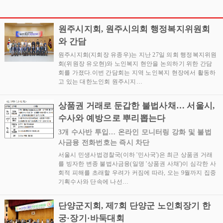
기념 북 콘서트 성황리에
리에 개최
개최
원주시지회, 원주시의회 행정복지위원회
와 간담
원주시지회(지회장 유종우)는 지난 27일 의회 행정복지위원
회(위원장 유오현)와 노인복지 현안을 논의하기 위한 간담
회를 가졌다.이번 간담회는 지역 노인복지 현장에서 활동하
고 있는 대한노인회 원주시지…
상품권 거래로 둔갑한 불법사채… 서울시,
수사와 예방으로 뿌리뽑는다
3개 수사반 투입… 온라인 모니터링 강화 및 불법
사금융 전화번호는 즉시 차단
서울시 민생사법경찰국(이하 '민사국')은 최근 상품권 거래
를 빙자한 변종 불법사금융(일명 '상품권 사채')이 심각한 사
회적 피해를 초래할 우려가 커짐에 따라, 오는 9월까지 집중
기획수사와 단속에 나선…
단양군지회, 제7회 단양군 노인회장기 한
궁·장기·바둑대회