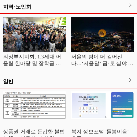
지역·노인회
의정부시지회, 1.3세대 어
서울의 밤이 더 길어진
울림 한마당 및 장학금 전
다…‘서울달’ 금·토 심야 운
달식 개최
영
일반
상품권 거래로 둔갑한 불법
복지 정보포털 '돌봄이음'