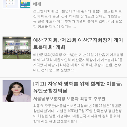
배제
초고령사회에 접어들면서 치매 환자와 돌봄이 필요한 어르
신이 빠르게 늘고 있다. 하지만 장기요양·장애인·기초연금
등 관련 제도가 여러 부처와 기관에 흩어져 있어, 막상 필요
한 정보를 한 번에 찾기는 …
예산군지회, ‘제23회 예산군지회장기 게이
트볼대회’ 개최
예산군지회(지회장 오수남)는 지난 21일 예산읍 게이트볼장
에서 ‘제23회 대한노인회 예산군지회장기 게이트볼대회’를
개최했다.이날 개회식은 대회사와 축사, 우승기 반환, 선수
대표 선서 순으로 진행됐으…
[기고] 자유와 평화를 위해 함께한 이름들,
유엔군참전의날
서울남부보훈지청 보훈과 최동효 주무관
최동효 주무관(서울남부보훈지청)매년 7월 27일은 '유엔군
참전의날'이다. 이날은 1953년 7월 27일 한국전쟁 정전협정
이 체결된 날을 기념하며, 대한민국의 자유와 평화를 위해
함께 싸운 유엔 참전용사들의 …