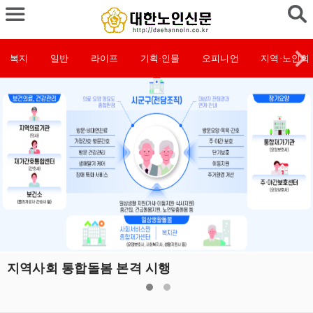
복지
일반
라이프
기획·인물
오피니언
지역·노인회
지역사회 통합돌봄 본격 시행