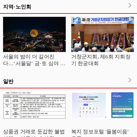
지역·노인회
서울의 밤이 더 길어진
거창군지회, 제6회 지회장
다…‘서울달’ 금·토 심야 운
기 한궁대회
영
일반
상품권 거래로 둔갑한 불법
복지 정보포털 '돌봄이음'