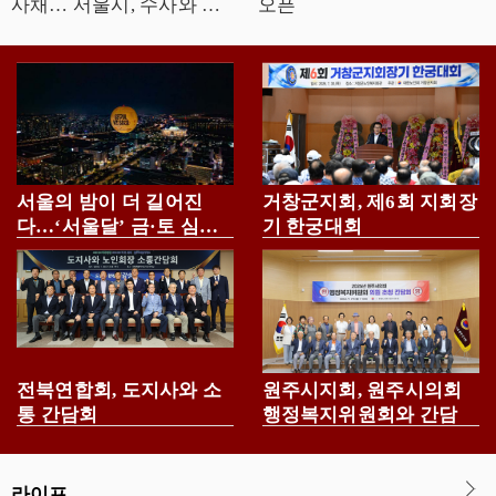
사채… 서울시, 수사와 예
오픈
방으로 뿌리뽑는다
서울의 밤이 더 길어진
거창군지회, 제6회 지회장
다…‘서울달’ 금·토 심야
기 한궁대회
운영
전북연합회, 도지사와 소
원주시지회, 원주시의회
통 간담회
행정복지위원회와 간담
라이프