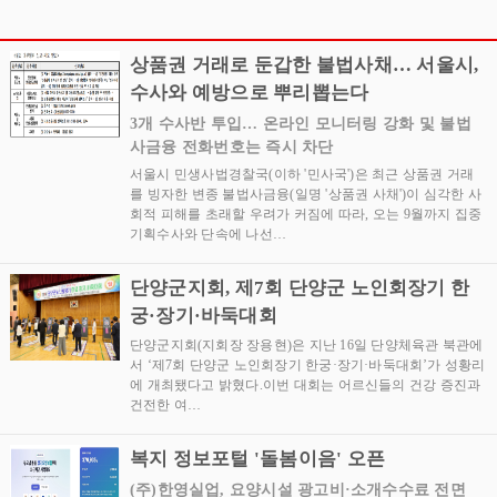
기념 북 콘서트 성황리에
리에 개최
개최
상품권 거래로 둔갑한 불법사채… 서울시,
수사와 예방으로 뿌리뽑는다
3개 수사반 투입… 온라인 모니터링 강화 및 불법
사금융 전화번호는 즉시 차단
서울시 민생사법경찰국(이하 '민사국')은 최근 상품권 거래
를 빙자한 변종 불법사금융(일명 '상품권 사채')이 심각한 사
회적 피해를 초래할 우려가 커짐에 따라, 오는 9월까지 집중
기획수사와 단속에 나선…
단양군지회, 제7회 단양군 노인회장기 한
궁·장기·바둑대회
단양군지회(지회장 장용현)은 지난 16일 단양체육관 북관에
서 ‘제7회 단양군 노인회장기 한궁·장기·바둑대회’가 성황리
에 개최됐다고 밝혔다.이번 대회는 어르신들의 건강 증진과
건전한 여…
복지 정보포털 '돌봄이음' 오픈
(주)한영실업, 요양시설 광고비·소개수수료 전면