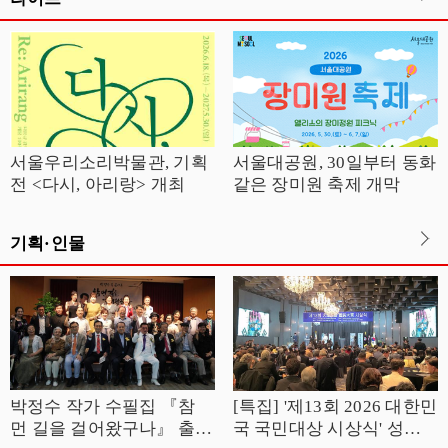
서울우리소리박물관, 기획
서울대공원, 30일부터 동화
전 <다시, 아리랑> 개최
같은 장미원 축제 개막
기획·인물
박정수 작가 수필집 『참
[특집] '제13회 2026 대한민
먼 길을 걸어왔구나』 출판
국 국민대상 시상식' 성황