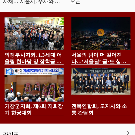
사채… 서울시, 수사와 예
오픈
방으로 뿌리뽑는다
의정부시지회, 1.3세대 어
서울의 밤이 더 길어진
울림 한마당 및 장학금 전
다…‘서울달’ 금·토 심야
달식 개최
운영
거창군지회, 제6회 지회장
전북연합회, 도지사와 소
기 한궁대회
통 간담회
라이프