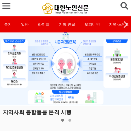
복지
일반
라이프
기획·인물
오피니언
지역·노인회
지역사회 통합돌봄 본격 시행