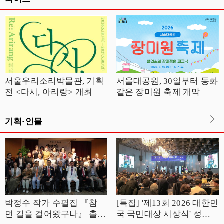
서울우리소리박물관, 기획
서울대공원, 30일부터 동화
전 <다시, 아리랑> 개최
같은 장미원 축제 개막
기획·인물
박정수 작가 수필집 『참
[특집] '제13회 2026 대한민
먼 길을 걸어왔구나』 출판
국 국민대상 시상식' 성황