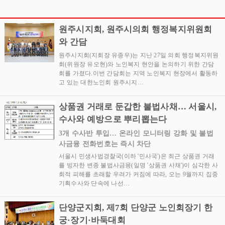
기념 북 콘서트 성황리에
리에 개최
개최
원주시지회, 원주시의회 행정복지위원회
와 간담
원주시지회(지회장 유종우)는 지난 27일 의회 행정복지위원
회(위원장 유오현)와 노인복지 현안을 논의하기 위한 간담
회를 가졌다.이번 간담회는 지역 노인복지 현장에서 활동하
고 있는 대한노인회 원주시지…
상품권 거래로 둔갑한 불법사채… 서울시,
수사와 예방으로 뿌리뽑는다
3개 수사반 투입… 온라인 모니터링 강화 및 불법
사금융 전화번호는 즉시 차단
서울시 민생사법경찰국(이하 '민사국')은 최근 상품권 거래
를 빙자한 변종 불법사금융(일명 '상품권 사채')이 심각한 사
회적 피해를 초래할 우려가 커짐에 따라, 오는 9월까지 집중
기획수사와 단속에 나선…
단양군지회, 제7회 단양군 노인회장기 한
궁·장기·바둑대회