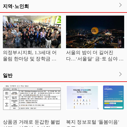
지역·노인회
의정부시지회, 1.3세대 어
서울의 밤이 더 길어진
울림 한마당 및 장학금 전
다…‘서울달’ 금·토 심야 운
달식 개최
영
일반
상품권 거래로 둔갑한 불법
복지 정보포털 '돌봄이음'