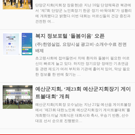
단양군지회(지회장 장용현)은 지난 16일 단양체육관 북관에
서 ‘제7회 단양군 노인회장기 한궁·장기·바둑대회’가 성황리
에 개최됐다고 밝혔다.이번 대회는 어르신들의 건강 증진과
건전한 여…
복지 정보포털 '돌봄이음' 오픈
(주)한영실업, 요양시설 광고비·소개수수료 전면
배제
초고령사회에 접어들면서 치매 환자와 돌봄이 필요한 어르
신이 빠르게 늘고 있다. 하지만 장기요양·장애인·기초연금
등 관련 제도가 여러 부처와 기관에 흩어져 있어, 막상 필요
한 정보를 한 번에 찾기는 …
예산군지회, ‘제23회 예산군지회장기 게이
트볼대회’ 개최
예산군지회(지회장 오수남)는 지난 21일 예산읍 게이트볼장
에서 ‘제23회 대한노인회 예산군지회장기 게이트볼대회’를
개최했다.이날 개회식은 대회사와 축사, 우승기 반환, 선수
대표 선서 순으로 진행됐으…