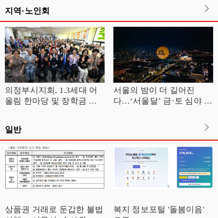
지역·노인회
의정부시지회, 1.3세대 어
서울의 밤이 더 길어진
울림 한마당 및 장학금 전
다…‘서울달’ 금·토 심야 운
달식 개최
영
일반
상품권 거래로 둔갑한 불법
복지 정보포털 '돌봄이음'