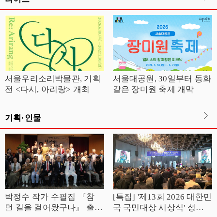
서울우리소리박물관, 기획
서울대공원, 30일부터 동화
전 <다시, 아리랑> 개최
같은 장미원 축제 개막
기획·인물
박정수 작가 수필집 『참
[특집] '제13회 2026 대한민
먼 길을 걸어왔구나』 출판
국 국민대상 시상식' 성황