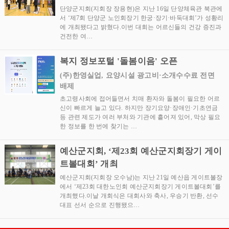
단양군지회(지회장 장용현)은 지난 16일 단양체육관 북관에
서 ‘제7회 단양군 노인회장기 한궁·장기·바둑대회’가 성황리
에 개최됐다고 밝혔다.이번 대회는 어르신들의 건강 증진과
건전한 여…
복지 정보포털 '돌봄이음' 오픈
(주)한영실업, 요양시설 광고비·소개수수료 전면
배제
초고령사회에 접어들면서 치매 환자와 돌봄이 필요한 어르
신이 빠르게 늘고 있다. 하지만 장기요양·장애인·기초연금
등 관련 제도가 여러 부처와 기관에 흩어져 있어, 막상 필요
한 정보를 한 번에 찾기는 …
예산군지회, ‘제23회 예산군지회장기 게이
트볼대회’ 개최
예산군지회(지회장 오수남)는 지난 21일 예산읍 게이트볼장
에서 ‘제23회 대한노인회 예산군지회장기 게이트볼대회’를
개최했다.이날 개회식은 대회사와 축사, 우승기 반환, 선수
대표 선서 순으로 진행됐으…