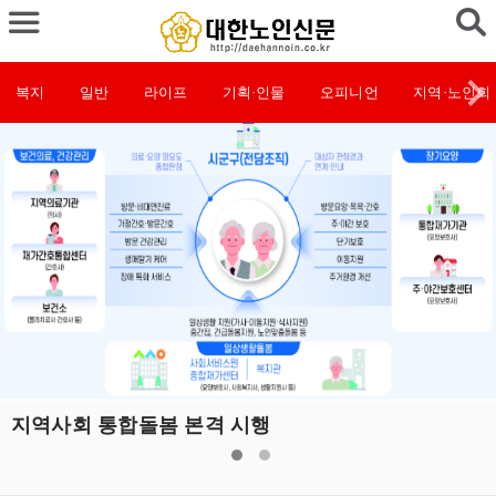
복지
일반
라이프
기획·인물
오피니언
지역·노인회
지역사회 통합돌봄 본격 시행