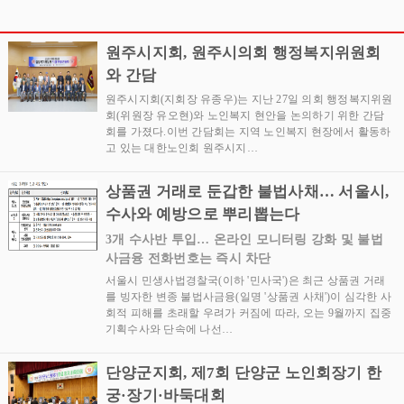
기념 북 콘서트 성황리에
리에 개최
개최
원주시지회, 원주시의회 행정복지위원회
와 간담
원주시지회(지회장 유종우)는 지난 27일 의회 행정복지위원
회(위원장 유오현)와 노인복지 현안을 논의하기 위한 간담
회를 가졌다.이번 간담회는 지역 노인복지 현장에서 활동하
고 있는 대한노인회 원주시지…
상품권 거래로 둔갑한 불법사채… 서울시,
수사와 예방으로 뿌리뽑는다
3개 수사반 투입… 온라인 모니터링 강화 및 불법
사금융 전화번호는 즉시 차단
서울시 민생사법경찰국(이하 '민사국')은 최근 상품권 거래
를 빙자한 변종 불법사금융(일명 '상품권 사채')이 심각한 사
회적 피해를 초래할 우려가 커짐에 따라, 오는 9월까지 집중
기획수사와 단속에 나선…
단양군지회, 제7회 단양군 노인회장기 한
궁·장기·바둑대회