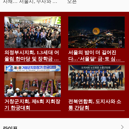
사채… 서울시, 수사와 예
오픈
방으로 뿌리뽑는다
의정부시지회, 1.3세대 어
서울의 밤이 더 길어진
울림 한마당 및 장학금 전
다…‘서울달’ 금·토 심야
달식 개최
운영
거창군지회, 제6회 지회장
전북연합회, 도지사와 소
기 한궁대회
통 간담회
라이프