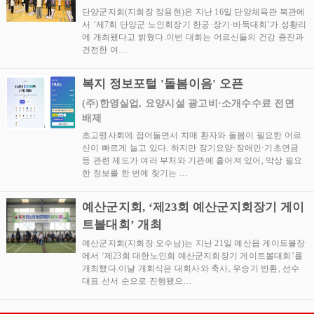
단양군지회(지회장 장용현)은 지난 16일 단양체육관 북관에
서 ‘제7회 단양군 노인회장기 한궁·장기·바둑대회’가 성황리
에 개최됐다고 밝혔다.이번 대회는 어르신들의 건강 증진과
건전한 여…
복지 정보포털 '돌봄이음' 오픈
(주)한영실업, 요양시설 광고비·소개수수료 전면
배제
초고령사회에 접어들면서 치매 환자와 돌봄이 필요한 어르
신이 빠르게 늘고 있다. 하지만 장기요양·장애인·기초연금
등 관련 제도가 여러 부처와 기관에 흩어져 있어, 막상 필요
한 정보를 한 번에 찾기는 …
예산군지회, ‘제23회 예산군지회장기 게이
트볼대회’ 개최
예산군지회(지회장 오수남)는 지난 21일 예산읍 게이트볼장
에서 ‘제23회 대한노인회 예산군지회장기 게이트볼대회’를
개최했다.이날 개회식은 대회사와 축사, 우승기 반환, 선수
대표 선서 순으로 진행됐으…