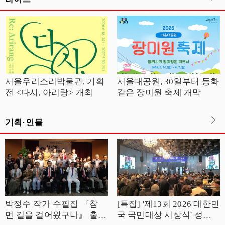
서울우리소리박물관, 기획
서울대공원, 30일부터 동화
전 <다시, 아리랑> 개최
같은 장미원 축제 개막
기획·인물
박정수 작가 수필집 『참
[특집] '제13회 2026 대한민
먼 길을 걸어왔구나』 출판
국 국민대상 시상식' 성황