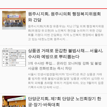
기념 북 콘서트 성황리에
리에 개최
개최
원주시지회, 원주시의회 행정복지위원회
와 간담
원주시지회(지회장 유종우)는 지난 27일 의회 행정복지위원
회(위원장 유오현)와 노인복지 현안을 논의하기 위한 간담
회를 가졌다.이번 간담회는 지역 노인복지 현장에서 활동하
고 있는 대한노인회 원주시지…
상품권 거래로 둔갑한 불법사채… 서울시,
수사와 예방으로 뿌리뽑는다
3개 수사반 투입… 온라인 모니터링 강화 및 불법
사금융 전화번호는 즉시 차단
서울시 민생사법경찰국(이하 '민사국')은 최근 상품권 거래
를 빙자한 변종 불법사금융(일명 '상품권 사채')이 심각한 사
회적 피해를 초래할 우려가 커짐에 따라, 오는 9월까지 집중
기획수사와 단속에 나선…
단양군지회, 제7회 단양군 노인회장기 한
궁·장기·바둑대회