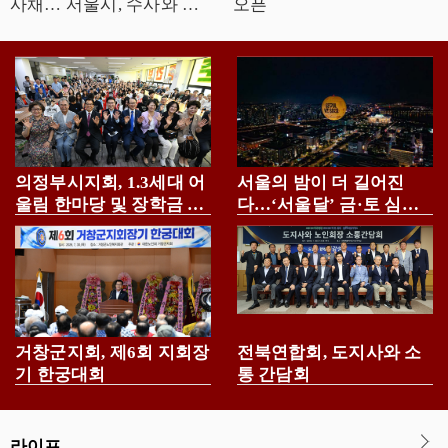
사채… 서울시, 수사와 예
오픈
방으로 뿌리뽑는다
의정부시지회, 1.3세대 어
서울의 밤이 더 길어진
울림 한마당 및 장학금 전
다…‘서울달’ 금·토 심야
달식 개최
운영
거창군지회, 제6회 지회장
전북연합회, 도지사와 소
기 한궁대회
통 간담회
라이프