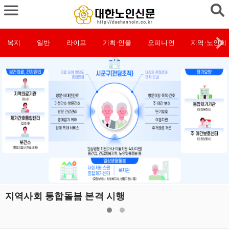
복지
일반
라이프
기획·인물
오피니언
지역·노인회
지역사회 통합돌봄 본격 시행