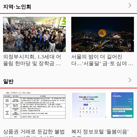
지역·노인회
의정부시지회, 1.3세대 어
서울의 밤이 더 길어진
울림 한마당 및 장학금 전
다…‘서울달’ 금·토 심야 운
달식 개최
영
일반
상품권 거래로 둔갑한 불법
복지 정보포털 '돌봄이음'