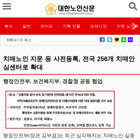
복지
일반
라이프
기획·인물
오피니언
지역·노인회
확대
l
축소
치매노인 지문 등 사전등록, 전국 256개 치매안
심센터로 확대
행정안전부, 보건복지부, 경찰청 공동 협업
행정안전부(장관 김부겸)는 최근 심각해지는 치매노인 실종