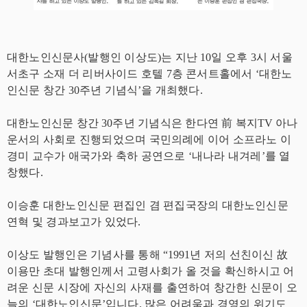
대한노인신문사
(
발행인 이상도
)
는 지난
10
일 오후
3
시 서울
서초구 소재 더 리버사이드 호텔
7
층 콘서트홀에서
‘
대한노
인신문 창간
30
주년 기념식
’
을 개최했다
.
대한노인신문 창간
30
주년 기념식은 한다연
前
복지
TV
아나
운서의 사회로 진행되었으며 국민의례에 이어 소프라노 이
경미 교수가 애국가와 축하 공연으로
‘
내나라 내겨레
’
를 열
창했다
.
이승훈 대한노인신문 편집인 겸 편집국장의 대한노인신문
연혁 및 경과보고가 있었다
.
이상도 발행인은 기념사를 통해
“1991
년 저의 선친이신
故
이용만 초대 발행인께서 고령사회가 올 것을 확신하시고 어
려운 신문 시장에 자신의 사재를 출연하여 창간한 신문이 오
늘의
‘
대한노인신문
’
입니다
.
많은 어려움과 경영의 위기도