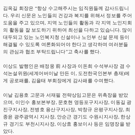
김옥길 회장은
“
항상 수고해주시는 임직원들께 감사드립니
다
.
우리 신문은 노인들의 건강과 복지를 위해서 정보를 주어
도움을 주고 있으며
,
지역 노인들의 활동과 각 지역 노인지회
의 활동을 잘 보도하기 위하여 최선을 다하고 있습니다
.
많이
대두되고 있는 노인복지청 신설이나 노인부 신설 문제 등이
해결될 수 있도록 여론화되어야 한다고 생각하며 여러분들
의 관심과 협조 부탁드립니다
”
고 축사를 했다
.
이상도 발행인은 배정웅
前
사장과 이돈희 수석부사장 겸 수
석논설위원
(
세계어버이날 만든 이
,
도전한국인본부 총재
)
에
게 공로패를
,
김을태 부회장에게 감사패를 수여했다
.
이날 김용호 고문과 서재필 전략상임고문은 위촉장을 받았
으며
,
이인수 홍보본부장
,
문호현 영등포구지사장
,
이동길 광
진구지사장
,
전병호 용산구지사장
,
박창규 은평구지사장
,
최
종윤 광주광역시 지사장
,
안순근 경기도 수원시지사장
,
한상
규 경기도 부천시지사장
,
이상효 홍보이사 등은 임명장을 받
았다
.