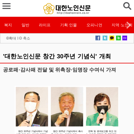
복지
일반
라이프
기획·인물
오피니언
지역·노인회
확대
l
축소
'대한노인신문 창간 30주년 기념식' 개최
공로패·감사패 전달 및 위촉장·임명장 수여식 가져