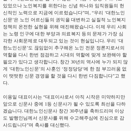
있었으나 노인복지를 위한다는 신념 하나와 임직원들의 헌
신적인 노력으로 지금에 이르렀습니다
”
며
, “
우리
‘
대한노인
신문
’
은 노인 어르신들의 권익을 대변하고 실질적 노인복지
정책의 온전한 실현을 위해 매진해왔습니다
.
이제 우리 사회
는 노령 인구에 대한 부양과 의료복지 등의 문제가 가장 심
각한 사회문제로 대두되고 있는 것이 현실입니다
.
우리
‘
대
한노인신문
’
도 끊임없이 추구해온 노인 전문 정론지로서의
역할을 다시 한번 점검하고 시대의 역할에 맞게 보완해야 할
필요가 있다고 생각합니다
.
창간
30
년의 역사에 누가 되지 않
게
‘
대한노인신문
’
의 사훈인
‘
정정당당
’
에 한 점 부끄러움 없
이 떳떳한 신문 경영을 할 것을 다시 한번 다짐합니다
”
고 했
다
.
이용일 대표이사는
“
대표이사로서 아직 시작은 미약하지만
앞으로 신문사 중에
1
등 신문사가 될 수 있도록 최선을 다하
겠습니다
.
대한노인신문사 창간
30
주년을 축하드리며 이상
도 발행인님께서 신문사를 위해 수고해주심에 진심으로 감
사드립니다
”
며 축사를 대신했다
.