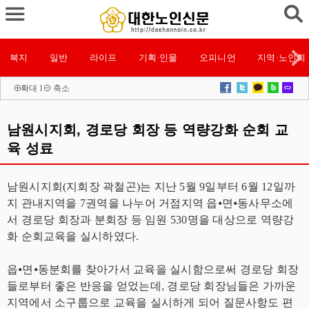
복지
일반
라이프
기획·인물
오피니언
지역·노인회
확대
l
축소
남원시지회, 경로당 회장 등 역량강화 순회 교
육 성료
남원시지회(지회장 곽철곤)는 지난 5월 9일부터 6월 12일까
지 관내지역을 7권역을 나누어 거점지역 읍⦁면⦁동사무소에
서 경로당 회장과 분회장 등 임원 530명을 대상으로 역량강
화 순회교육을 실시하였다.
읍⦁면⦁동분회를 찾아가서 교육을 실시함으로써 경로당 회장
들로부터 좋은 반응을 얻었는데, 경로당 회장님들은 가까운
지역에서 소구룹으로 교육을 실시하게 되어 질문사항도 편