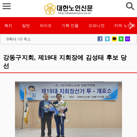
복지
일반
라이프
기획·인물
오피니언
지역·노인회
확대
l
축소
강동구지회, 제19대 지회장에 김성태 후보 당
선