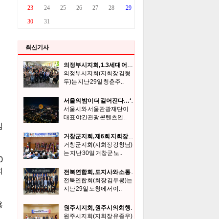
최신기사
의정부시지회, 1.3세대 어울림 한마당 및 장학금 전달식 개최
의정부시지회(지회장 김형
두)는 지난 29일 청춘주..
서울의 밤이 더 길어진다…‘서울달’ 금·토 심야 운영
서울시와 서울관광재단이
대표 야간관광 콘텐츠인 ..
거창군지회, 제6회 지회장기 한궁대회
거창군지회(지회장 강창남)
는 지난 30일 거창군 노..
전북연합회, 도지사와 소통 간담회
전북연합회(회장 김두봉)는
지난 29일 도청에서 이..
원주시지회, 원주시의회 행정복지위원회와 간담
원주시지회(지회장 유종우)