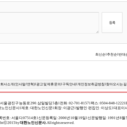
회사소개 (
인사말
/
연혁
) l
광고 및 제휴 문의
l
구독안내
l
개인정보취급방침
l
찾아오시는 길
] 서울 광진구 능동로 290. 삼일빌딩 5층 l 전화 : 02-701-8157 l 팩스 : 0504-848-1222 l E-
대한노인신문사 l
제호 : 대한노인신문 l 회장 : 이광근 l 발행인·편집인 : 이상도
l
대표이사
호 : 서울 다 07514호 l 신문등록일 : 2006년 10월 19일 l 신문발행일 : 1991년 8월 
ghtⓒ 2015 by
대한노인신문사.
All rights reserved.