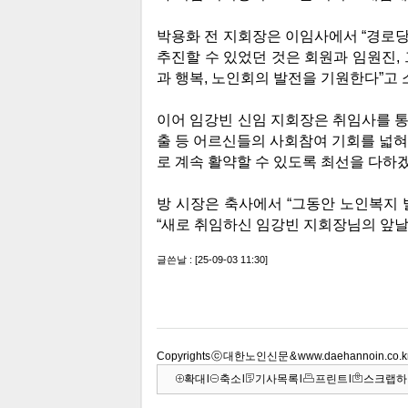
Copyrights ⓒ 대한노인신문 & www.daehannoin.co
확대
l
축소
l
기사목록
l
프린트
l
스크랩하