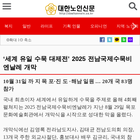
복지
일반
라이프
기획·인물
오피니언
지역·노인회
확대
l
축소
‘세계 유일 수묵 대제전’ 2025 전남국제수묵비
엔날레 개막
10월 31일 까 지 목 포·진 도 ·해남 일원 … 20개 국 83명
참가
국내 최초이자 세계에서 유일하게 수묵을 주제로 올해 4회째
펼쳐지는 2025 전남국제수묵비엔날레가 지난 8월 29일 목포
문화예술회관에서 개막식을 시작으로 성대한 막을 올렸다.
개막식에선 김영록 전라남도지사, 김태균 전남도의회 의장,
13개국 주한 외교사절단, 홍보대사 배우 김규리, 국내외 참