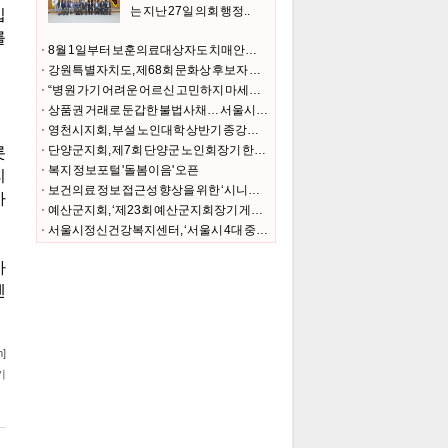
는 지난 27일 의회 행정..
8월 1일부터 보훈의료대상자도 치매안심센터에서 치매검사비·치매치료관리비 지원 받는다
강원특별자치도, 제68회 문화상 후보자 추천 접수
“병원 가기 어려운 어르신 고민하지 마세요 요양보호사가 동행하겠습니다”
상품권 거래로 둔갑한 불법사채… 서울시, 수사와 예방으로 뿌리뽑는다
영천시지회, 부설 노인대학 상반기 종강식 개최
단양군지회, 제7회 단양군 노인회장기 한궁·장기·바둑대회
복지 정보포털 '돌봄이음' 오픈
보건의료 정보 접근성 향상을 위한 ‘시니어 건강기록관리 강사’ 시범 운영
예산군지회, ‘제23회 예산군지회장기 게이트볼대회’ 개최
서울시정신건강복지센터, ‘서울시 4대 중독 위험도 및 인식조사’ 결과 발표