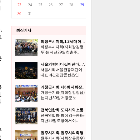
최신기사
의정부시지회, 1.3세대 어울림 한마당 및 장학금 전달식 개최
의정부시지회(지회장 김형
두)는 지난 29일 청춘주..
서울의 밤이 더 길어진다…‘서울달’ 금·토 심야 운영
서울시와 서울관광재단이
대표 야간관광 콘텐츠인 ..
거창군지회, 제6회 지회장기 한궁대회
거창군지회(지회장 강창남)
는 지난 30일 거창군 노..
전북연합회, 도지사와 소통 간담회
전북연합회(회장 김두봉)는
지난 29일 도청에서 이..
원주시지회, 원주시의회 행정복지위원회와 간담
원주시지회(지회장 유종우)