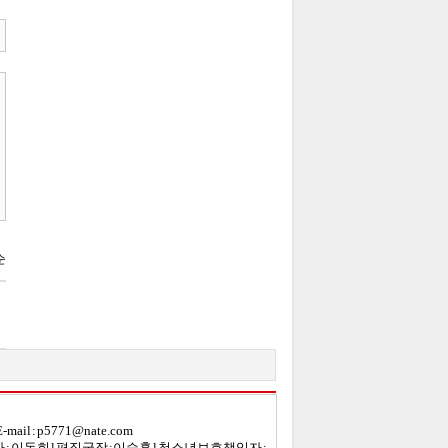
mail :
p5771@ nate.com
 : 이돈희
l
편집국장 : 이승훈
l 청소년보호책임자 :