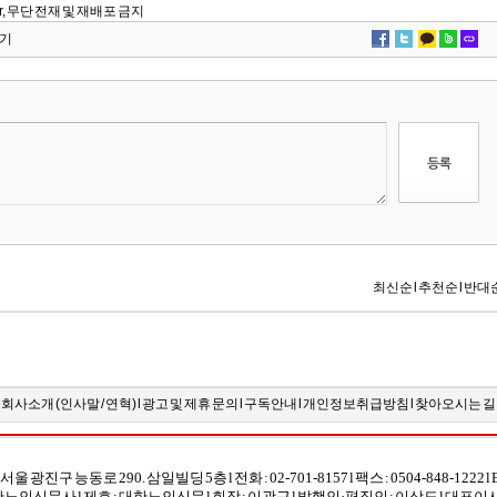
.kr, 무단 전재 및 재배포 금지
기
회사소개 (
인사말
/
연혁
) l
광고 및 제휴 문의
l
구독안내
l
개인정보취급방침
l
찾아오시는 길
] 서울 광진구 능동로 290. 삼일빌딩 5층 l 전화 : 02-701-8157 l 팩스 : 0504-848-1222 l E-
대한노인신문사 l
제호 : 대한노인신문 l 회장 : 이광근 l 발행인·편집인 : 이상도
l
대표이사