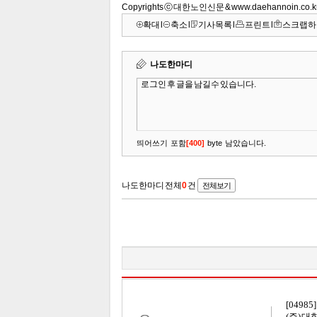
Copyrights ⓒ 대한노인신문 & www.daehannoin.co
확대
l
축소
l
기사목록
l
프린트
l
스크랩하
[04985
(주) 