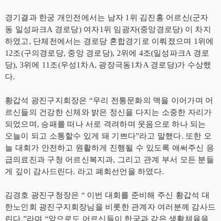
경기결과 한궁 개인전에서는 남자 1위 김진홍 어르신(군자
동 일성파크A 경로당) 여자1위 임광자(중앙경로당) 이 차지
하였고, 단체전에서는 경로당 혼합경기로 이뤄졌으며 1위에
12조(구의경로당, 중앙 경로당), 2위에 4조(일성파크A 경로
당), 3위에 11조(우성1차A, 광장극동1차A 경로당)가 수상했
다.
황갑석 광진구지회장은 “우리 전통문화의 맥을 이어가며 어
르신들의 건강한 신체와 밝은 정신을 다지는 소중한 자리가
되었으며, 승패를 떠나 서로 격려하며 웃음으로 하나 되는
오늘이 되고 소통할수 있게 돼 기쁘다”라고 말했다. 또한 오
늘 대회가 안전하고 원활하게 진행될 수 있도록 애써주신 응
급의료진과 구청 어르신복지과, 그리고 관계 부서 모든 분들
게 깊이 감사드린다. 라고 폐회선언을 하였다.
김경호 광진구청장은 “ 이번 대회를 준비해 주신 황갑석 대
한노인회 광진구지회장님을 비롯한 관계자 여러분께 감사드
린다.”라며 “앞으로도 어르신들이 한궁과 같은 생활체육을