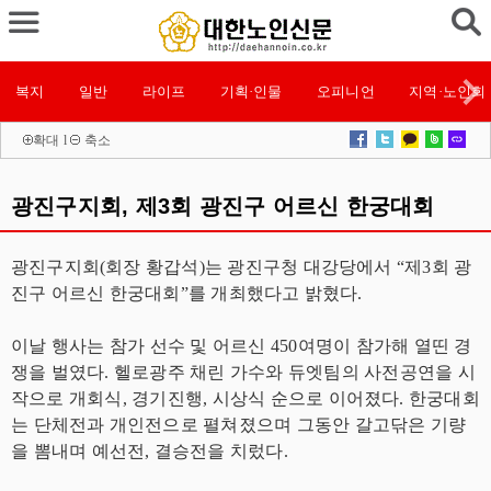
복지
일반
라이프
기획·인물
오피니언
지역·노인회
확대
l
축소
광진구지회, 제3회 광진구 어르신 한궁대회
광진구지회(회장 황갑석)는 광진구청 대강당에서 “제3회 광
진구 어르신 한궁대회”를 개최했다고 밝혔다.
이날 행사는 참가 선수 및 어르신 450여명이 참가해 열띤 경
쟁을 벌였다. 헬로광주 채린 가수와 듀엣팀의 사전공연을 시
작으로 개회식, 경기진행, 시상식 순으로 이어졌다. 한궁대회
는 단체전과 개인전으로 펼쳐졌으며 그동안 갈고닦은 기량
을 뽐내며 예선전, 결승전을 치렀다.