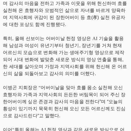
며 감사의 마음을 전하고 가족과
이웃을 위해 헌신하며 효를
실천해 온 효행자와 모범적인 삶으로 자녀를 바르게 양육하
며 지
역사회에 귀감이 된 장한어버이 등 효(孝) 실천 유공자
에 대한 포상도 함께 진행됐다.
특히, 올해 선보이는 어버이날 헌정 영상은 AI 기술을 활용
해 남성과 여성이 유년기부터 청년
기, 장년기를 거쳐 현재
어르신의 모습으로 변화해 가는 생애주기형 영상으로 제작
되어 시
대 변화에 발맞춘 새로운 방식의 영상 연출을 통해,
한 세대를 살아오며 가정과 지역사회를 위해
헌신해 온 어르
신의 삶을 되돌아보고 감사의 의미를 더했다.
이병곤 지회장은 “어버이날을 맞아 효를 몸소 실천해 오신
효행자와 가족과 지역사회의
든든한 버팀목이 되어 주신 장
한어버이께 싶은 존경과 감사의 마음을 전한다”며 “오늘의
횡성
이 있기까지 묵묵히 헌신해 오신 모든 어르신께도 진심
으로 감사드린다“고 말했다.
이어“특히 올해는 AI 헌정 영상과 같은 새로운 방식으로 어