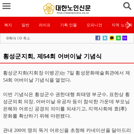
복지
일반
라이프
기획·인물
오피니언
지역·노인회
확대
l
축소
횡성군지회, 제54회 어버이날 기념식
횡성군지회(지회장 이병곤)는 7일 횡성문화예술회관에서 제
54회 어버이날 기념
식을 열었다.
이번 기념식은 횡성군수 권한대행 최태영 부군수, 표한상 횡
성군의회 의장, 어버이날 유공자
등이 참석한 가운데 부모님
은혜와 어르신 공경의 의미를 되새기고, 지역사회에 효(孝)
문화를
확산하기 위해 마련됐다.
관내 200여 명의 독거 어르신을 초청해 카네이션을 달아드리