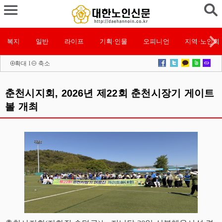
복지
일반
라이프
기획·인물
오피니언
지역·노인회
확대
l
축소
춘천시지회, 2026년 제22회 춘천시장기 게이트
볼 개최