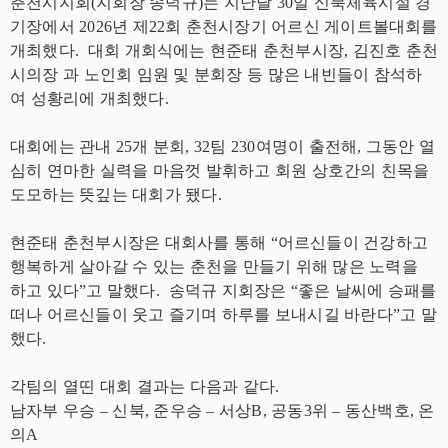
춘천시지회(지회장 송덕규)는 지난달 30일 신북체육시설 경
기장에서 2026년 제22회 춘천시장기 어르신 게이트볼대회를
개최했다. 대회 개회식에는 현준태 춘천부시장, 김진호 춘천
시의장 과 노인회 임원 및 분회장 등 많은 내빈들이 참석하
여 성황리에 개최했다.
대회에는 관내 25개 분회, 32팀 230여명이 출전해, 그동안 열
심히 연마한 실력을 마음껏 발휘하고 회원 상호간의 친목을
도모하는 뜻깊는 대회가 됐다.
현준태 춘천부시장은 대회사를 통해 “어르신들이 건강하고
행복하게 살아갈 수 있는 춘천을 만들기 위해 많은 노력을
하고 있다”고 말했다. 송덕규 지회장은 “좋은 날씨에 승패를
떠나 어르신들이 웃고 즐기며 하루를 보내시길 바란다”고 말
했다.
각팀의 열띤 대회 결과는 다음과 같다.
남자부 우승 – 신북, 준우승 – 서상B, 공동3위 – 동산백호, 온
의A