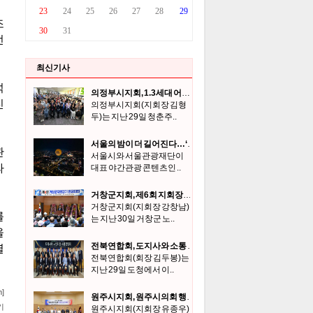
최신기사
의정부시지회, 1.3세대 어울림 한마당 및 장학금 전달식 개최
의정부시지회(지회장 김형
두)는 지난 29일 청춘주..
서울의 밤이 더 길어진다…‘서울달’ 금·토 심야 운영
서울시와 서울관광재단이
대표 야간관광 콘텐츠인 ..
거창군지회, 제6회 지회장기 한궁대회
거창군지회(지회장 강창남)
는 지난 30일 거창군 노..
전북연합회, 도지사와 소통 간담회
전북연합회(회장 김두봉)는
지난 29일 도청에서 이..
원주시지회, 원주시의회 행정복지위원회와 간담
원주시지회(지회장 유종우)