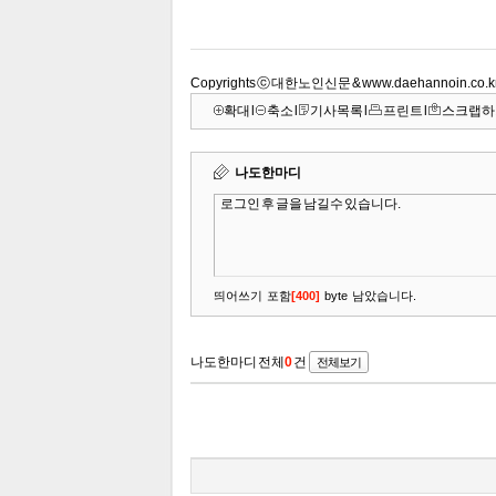
Copyrights ⓒ 대한노인신문 & www.daehannoin.co
확대
l
축소
l
기사목록
l
프린트
l
스크랩하