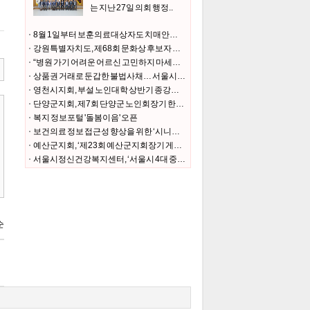
는 지난 27일 의회 행정..
8월 1일부터 보훈의료대상자도 치매안심센터에서 치매검사비·치매치료관리비 지원 받는다
강원특별자치도, 제68회 문화상 후보자 추천 접수
“병원 가기 어려운 어르신 고민하지 마세요 요양보호사가 동행하겠습니다”
상품권 거래로 둔갑한 불법사채… 서울시, 수사와 예방으로 뿌리뽑는다
영천시지회, 부설 노인대학 상반기 종강식 개최
단양군지회, 제7회 단양군 노인회장기 한궁·장기·바둑대회
복지 정보포털 '돌봄이음' 오픈
보건의료 정보 접근성 향상을 위한 ‘시니어 건강기록관리 강사’ 시범 운영
예산군지회, ‘제23회 예산군지회장기 게이트볼대회’ 개최
서울시정신건강복지센터, ‘서울시 4대 중독 위험도 및 인식조사’ 결과 발표