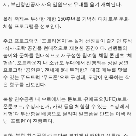
지, 부산항만공사 사옥 일원으로 무대를 옮겨 개최된다.
올해 축제는 부산항 개항 150주년을 기념해 다채로운 문화·
체험 프로그램을 선보인다.
주요 프로그램인 ‘포트라운지’는 실제 선원들이 즐기던 휴식
·식사·오락 공간을 현대적으로 재현한 공간이다. 선원들의
놀이와 문화를 현대적으로 재구성한 참여형 체험 콘텐츠 ‘체
험존’, 포트라운지 내 소규모 무대에서 진행되는 상설 공연
프로그램 ‘공연존’, 전세계 8대 무역항의 대표 메뉴를 맛볼
수 있는 푸드트럭 ‘푸드존’으로 구성돼, 오감이 만족하는 작
은 항구를 선보인다.
북항 친수공원 내 수로에서는 문보트·유에프오(UFO)보트·
폰툰보트, 수상자전거, 카약 등을 체험할 수 있는 ‘수상레저
체험’과 부산항을 배경으로 달리며 밀크폼을 만드는 이색 러
닝 ‘포토런’이 진행된다.
또한, 북항 친수공원·랜드마크 부지에서 해양 미션투어, 소