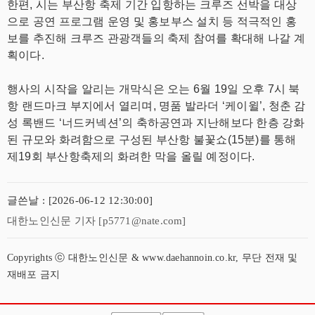
한편, 시는 부산항 축제 기간 입항하는 크루즈 선박을 대상
으로 공연 프로그램 운영 및 홍보부스 설치 등 적극적인 홍
보를 추진해 크루즈 관광객들의 축제 참여를 확대해 나갈 계
획이다.
행사의 시작을 알리는 개막식은 오는 6월 19일 오후 7시 북
항 랜드마크 부지에서 열리며,
명품 발라더 ‘케이윌’, 청춘 감
성 록밴드 ‘너드커넥션’의 축하공연과 지난해보다 한층 강화
된 규모와 화려함으로 구성된 부산항 불꽃쇼(15분)를 통해
제19회 부산항축제의 화려한 막을 올릴 예정이다.
글쓴날 : [2026-06-12 12:30:00]
대한노인신문 기자 [p5771@nate.com]
Copyrights ⓒ 대한노인신문 & www.daehannoin.co.kr, 무단 전재 및
재배포 금지