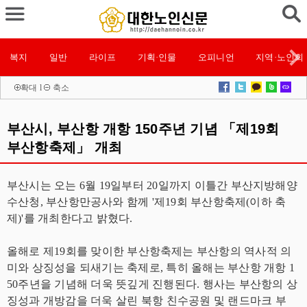
복지
일반
라이프
기획·인물
오피니언
지역·노인회
확대
l
축소
부산시, 부산항 개항 150주년 기념 「제19회
부산항축제」 개최
부산시는 오는 6월 19일부터 20일까지 이틀간 부산지방해양
수산청, 부산항만공사와 함께 '제19회 부산항축제(이하 축
제)'를 개최한다고 밝혔다.
올해로 제19회를 맞이한 부산항축제는 부산항의 역사적 의
미와 상징성을 되새기는 축제로, 특히 올해는 부산항 개항 1
50주년을 기념해 더욱 뜻깊게 진행된다. 행사는 부산항의 상
징성과 개방감을 더욱 살린 북항 친수공원 및 랜드마크 부