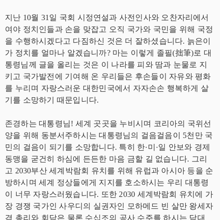
지난 10월 31일 국회 시정연설과 사전인사와 오찬자리에서
여야 정치인들과 손을 맞잡고 오직 국가와 국민을 위해 국정
을 수행하시겠다고 다짐하신 것은 더 잘하셨습니다. 늙은이
가 정치를 얼마나 알겠습니까? 마는 이렇게 졸필(拙筆)로 대
통령님께 글을 올리는 것은 이 나라를 피와 땀과 눈물로 지
키고 국가발전에 기여해 온 우리들은 후손들이 자유와 평화
를 누리며 자랑스러운 대한민국에서 자자손손 행복하게 살
기를 소망하기 때문입니다.
존경하는 대통령님! 세계 곳곳을 누비시며 코리아의 국위선
양을 위해 동분서주하시는 대통령님의 걸음걸음이 5천만 국
민의 걸음이 되기를 소망합니다. 특히 한·미·일 안보와 경제
동맹을 굳건히 하심에 든든한 마음 금할 길 없습니다. 그리
고 2030부산 세계박람회 유치를 위해 유럽과 아시아 등을 순
방하시며 세계 정상들에게 지지를 호소하시는 우리 대통령
이 너무 자랑스러웠습니다. 또한 2030 세계박람회 유치에 가
장 경쟁 국가인 사우디의 실권자인 모하메드 빈 살만 왕세자
겸 총리와 회담은 물론 수십조의 공사 수주를 하시는 담대