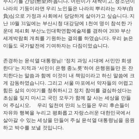
주시기를 간망(懇望)하옵니다. 어린이가 새싹이고, 청소년이
나라의 기둥이라면 우리 노인들은 나라의 뿌리라는 자부(自
負)심으로 가정과 사회에서 당당하게 살아가고 싶습니다. 지
난 10월 31일에는 부산시청 대강당에 1천여 명이 참석한 가
운데 제41회 부산노인대학연합예술제를 겸하여 2030 부산
세계박람회 개최를 기원하는 결의를 하였습니다. 우리 늙은
이들도 국가발전에 기여하자는 다짐이었습니다.
존경하는 윤석열 대통령님! ‘정치 과잉 시대에 서민만 희생
한다’는 지적과 ‘서민이 은행 종노릇’하여 은행원들만 돈 잔
치한다는 말씀과 함께 이것이 내 책임이라고 하신 말씀에 크
게 감동하였습니다. 그리고 서울 마포에서 약자들의 어렵고
힘든 삶의 이야기를 청취하시고 정치 참여를 결심하셨다는
초심을 잊지 마시고 국민 모두가 함께 잘 사는 세상을 만들
어 주십시오. 우리 일천여 만의 노인들은 우리 후손들이
자유와 행복을 누리고 평화롭고 자랑스러운 대한민국에서
살아갈 수 있는 세상을 만들어 주실 윤석열 대통령님을 응원
하고 박수를 보낼 것입니다.