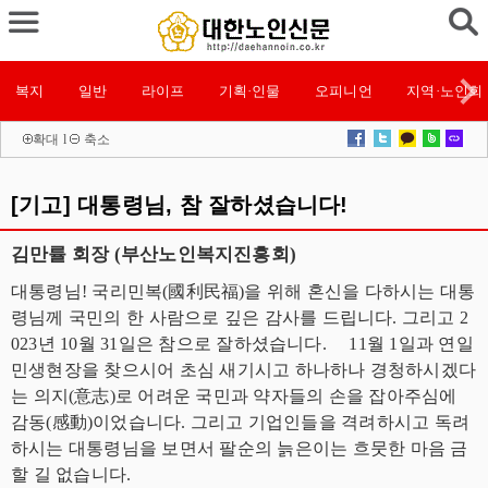
복지
일반
라이프
기획·인물
오피니언
지역·노인회
확대
l
축소
[기고] 대통령님, 참 잘하셨습니다!
김만률 회장 (부산노인복지진흥회)
대통령님! 국리민복(國利民福)을 위해 혼신을 다하시는 대통
령님께 국민의 한 사람으로 깊은 감사를 드립니다. 그리고 2
023년 10월 31일은 참으로 잘하셨습니다. 11월 1일과 연일
민생현장을 찾으시어 초심 새기시고 하나하나 경청하시겠다
는 의지(意志)로 어려운 국민과 약자들의 손을 잡아주심에
감동(感動)이었습니다. 그리고 기업인들을 격려하시고 독려
하시는 대통령님을 보면서 팔순의 늙은이는 흐뭇한 마음 금
할 길 없습니다.