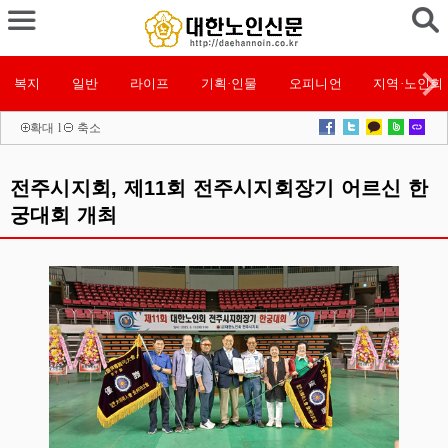
복지
일반
라이프
기획·인물
오피니언
지역·노인회
확대
l
축소
전주시지회, 제11회 전주시지회장기 어르신 한
궁대회 개최