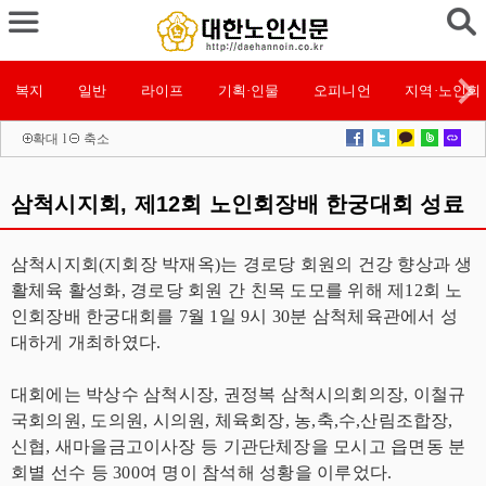
복지
일반
라이프
기획·인물
오피니언
지역·노인회
확대
l
축소
삼척시지회, 제12회 노인회장배 한궁대회 성료
삼척시지회(지회장 박재옥)는 경로당 회원의 건강 향상과 생
활체육 활성화, 경로당 회원 간 친목 도모를 위해 제12회 노
인회장배 한궁대회를 7월 1일 9시 30분 삼척체육관에서 성
대하게 개최하였다.
대회에는 박상수 삼척시장, 권정복 삼척시의회의장, 이철규
국회의원, 도의원, 시의원, 체육회장, 농,축,수,산림조합장,
신협, 새마을금고이사장 등 기관단체장을 모시고 읍면동 분
회별 선수 등 300여 명이 참석해 성황을 이루었다.