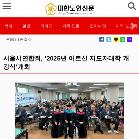
복지
일반
라이프
기획·인물
오피니언
지역·노인회
확대
l
축소
서울시연합회, ‘2025년 어르신 지도자대학 개
강식’개최