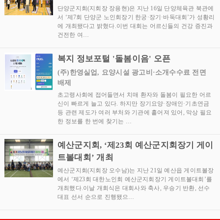
단양군지회(지회장 장용현)은 지난 16일 단양체육관 북관에
서 ‘제7회 단양군 노인회장기 한궁·장기·바둑대회’가 성황리
에 개최됐다고 밝혔다.이번 대회는 어르신들의 건강 증진과
건전한 여…
복지 정보포털 '돌봄이음' 오픈
(주)한영실업, 요양시설 광고비·소개수수료 전면
배제
초고령사회에 접어들면서 치매 환자와 돌봄이 필요한 어르
신이 빠르게 늘고 있다. 하지만 장기요양·장애인·기초연금
등 관련 제도가 여러 부처와 기관에 흩어져 있어, 막상 필요
한 정보를 한 번에 찾기는 …
예산군지회, ‘제23회 예산군지회장기 게이
트볼대회’ 개최
예산군지회(지회장 오수남)는 지난 21일 예산읍 게이트볼장
에서 ‘제23회 대한노인회 예산군지회장기 게이트볼대회’를
개최했다.이날 개회식은 대회사와 축사, 우승기 반환, 선수
대표 선서 순으로 진행됐으…