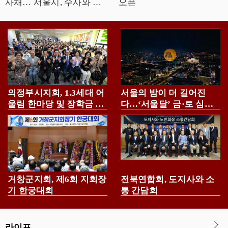
사채… 서울시, 수사와 예
오픈
방으로 뿌리뽑는다
의정부시지회, 1.3세대 어
서울의 밤이 더 길어진
울림 한마당 및 장학금 전
다…‘서울달’ 금·토 심야
달식 개최
운영
거창군지회, 제6회 지회장
전북연합회, 도지사와 소
기 한궁대회
통 간담회
라이프