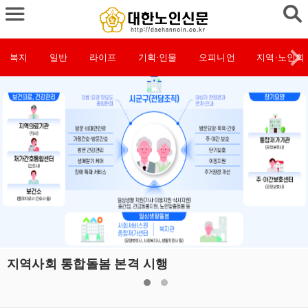
복지
일반
라이프
기획·인물
오피니언
지역·노인회
지역사회 통합돌봄 본격 시행