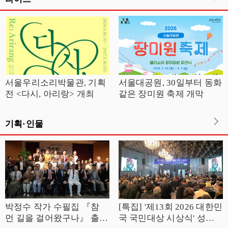
서울우리소리박물관, 기획
서울대공원, 30일부터 동화
전 <다시, 아리랑> 개최
같은 장미원 축제 개막
기획·인물
박정수 작가 수필집 『참
[특집] '제13회 2026 대한민
먼 길을 걸어왔구나』 출판
국 국민대상 시상식' 성황