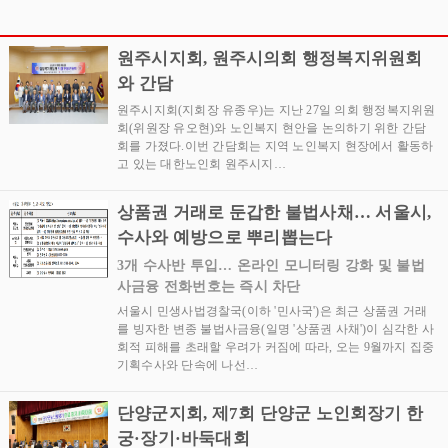
기념 북 콘서트 성황리에
리에 개최
개최
원주시지회, 원주시의회 행정복지위원회
와 간담
원주시지회(지회장 유종우)는 지난 27일 의회 행정복지위원
회(위원장 유오현)와 노인복지 현안을 논의하기 위한 간담
회를 가졌다.이번 간담회는 지역 노인복지 현장에서 활동하
고 있는 대한노인회 원주시지…
상품권 거래로 둔갑한 불법사채… 서울시,
수사와 예방으로 뿌리뽑는다
3개 수사반 투입… 온라인 모니터링 강화 및 불법
사금융 전화번호는 즉시 차단
서울시 민생사법경찰국(이하 '민사국')은 최근 상품권 거래
를 빙자한 변종 불법사금융(일명 '상품권 사채')이 심각한 사
회적 피해를 초래할 우려가 커짐에 따라, 오는 9월까지 집중
기획수사와 단속에 나선…
단양군지회, 제7회 단양군 노인회장기 한
궁·장기·바둑대회