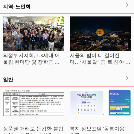
지역·노인회
의정부시지회, 1.3세대 어
서울의 밤이 더 길어진
울림 한마당 및 장학금 전
다…‘서울달’ 금·토 심야 운
달식 개최
영
일반
상품권 거래로 둔갑한 불법
복지 정보포털 '돌봄이음'