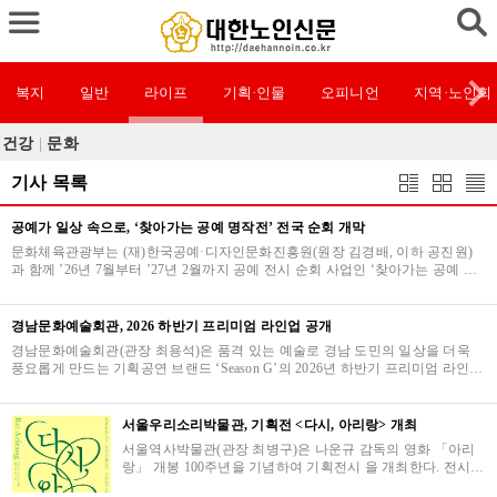
복지
일반
라이프
기획·인물
오피니언
지역·노인회
건강
|
문화
기사 목록
공예가 일상 속으로, ‘찾아가는 공예 명작전’ 전국 순회 개막
문화체육관광부는 (재)한국공예·디자인문화진흥원(원장 김경배, 이하 공진원)
과 함께 ’26년 7월부터 ’27년 2월까지 공예 전시 순회 사업인 ‘찾아가는 공예 명
작전’을 추진한다.문체부는 지역 문화 격차…
경남문화예술회관, 2026 하반기 프리미엄 라인업 공개
경남문화예술회관(관장 최용석)은 품격 있는 예술로 경남 도민의 일상을 더욱
풍요롭게 만드는 기획공연 브랜드 ‘Season G’의 2026년 하반기 프리미엄 라인업
을 공개했다.이번 시즌은 전통과 현대를 아우…
서울우리소리박물관, 기획전 <다시, 아리랑> 개최
서울역사박물관(관장 최병구)은 나운규 감독의 영화 「아리
랑」 개봉 100주년을 기념하여 기획전시 을 개최한다. 전시는
2026년 6월 18일(목)부터 2027년 5월 30일(일)까지 서울역사