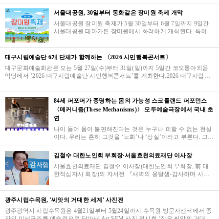
박물관 분관인 서울우리…
서울대공원, 30일부터 동화같은 장미원 축제 개막
서울대공원 장미원 축제가 5월 30일부터 6월 7일까지 9일간
서울대공원 테마가든 장미원에서 화려하게 개최된다. 특히
올해는 축제 개막을 앞두고 현재 장미들이 이미 눈부시게 피
어나 정원을 가득 채우고 …
대구시립예술단 6개 단체가 함께하는 〈2026 시민행복콘서트〉
대구문화예술회관은 오는 5월 27일(수)부터 31일(일)까지 5일간 코오롱야외음
악당에서 ‘2026 대구시립예술단 시민행복콘서트’를 개최한다.2026 대구시립예
술단 시민행복콘서트 포스터이번 공연은 시민 누…
84세 퍼포머가 증명하는 몸의 가능성 스코틀랜드 퍼포먼스
〈메커니즘(These Mechanisms)〉 모두예술극장에서 국내 초
연
나이 들어 몸이 불편해진다는 것은 누구나 피할 수 없는 현실
이다. 우리는 흔히 그것을 ‘노화’나 ‘상실’이라고 부른다. 그러
나 무대 위 84세의 퍼포머는 "늙는다는 것은 멈추는 것이 아
니다”라고 말한…
김철수 대한노인회 부회장·서울효천의료재단 이사장
서울효천의료재단 김철수 이사장(대한노인회 부회장, 前 대
한적십자사 회장)의 자서전 『새벽의 옹달샘-감사하며 사랑
하고 치유하다』 출판기념회 및 북 콘서트가 4월 30일 서울
용산 전쟁기념관 피스앤파크컨벤션 3층 로얄홀에서 정·관계,
의료계, 언론계, 사회단체 관계자 등 각계 인사들이 대거 참석
광주시립수목원, ′씨앗의 거대한 세계′ 사진전
한 가운데 성황리에 개최됐다.
광주광역시 시립수목원은 4월21일부터 5월24일까지 수목원 방문자센터에서 종
자의 미세구조를 예술적으로 담아낸 Art-SEM 사진 전시회 ‘작은 씨앗의 거대한