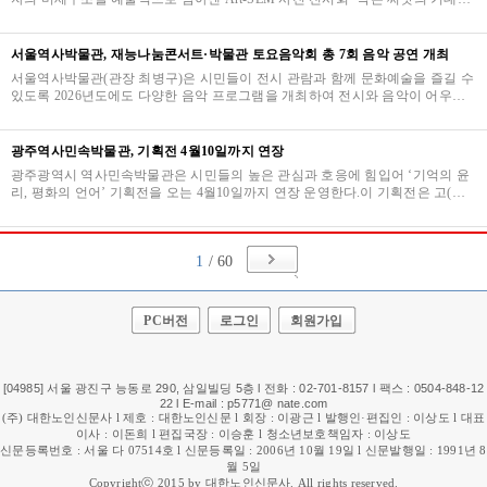
세계’를 국립백두대간수목원과 협력해 개최한다…
서울역사박물관, 재능나눔콘서트·박물관 토요음악회 총 7회 음악 공연 개최
서울역사박물관(관장 최병구)은 시민들이 전시 관람과 함께 문화예술을 즐길 수
있도록 2026년도에도 다양한 음악 프로그램을 개최하여 전시와 음악이 어우러
지는 복합 문화공간으로 운영할 계획이라고 밝혔…
광주역사민속박물관, 기획전 4월10일까지 연장
광주광역시 역사민속박물관은 시민들의 높은 관심과 호응에 힘입어 ‘기억의 윤
리, 평화의 언어’ 기획전을 오는 4월10일까지 연장 운영한다.이 기획전은 고(故)
김대중 대통령 노벨평화상 수상 25주년과 한…
1
/ 60
PC버전
로그인
회원가입
[04985] 서울 광진구 능동로 290, 삼일빌딩 5층 l 전화 : 02-701-8157 l 팩스 : 0504-848-12
22 l E-mail : p5771@ nate.com
(주) 대한노인신문사 l 제호 : 대한노인신문 l 회장 : 이광근 l 발행인·편집인 : 이상도 l 대표
이사 : 이돈희 l 편집국장 : 이승훈 l 청소년보호책임자 : 이상도
신문등록번호 : 서울 다 07514호 l 신문등록일 : 2006년 10월 19일 l 신문발행일 : 1991년 8
월 5일
Copyrightⓒ 2015 by 대한노인신문사. All rights reserved.