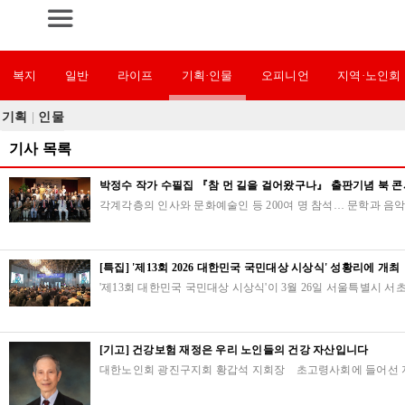
복지
일반
라이프
기획·인물
오피니언
지역·노인회
기획
|
인물
기사 목록
박정수 작가 수필집 『참 먼 길을 걸어왔구나』 출판기념 북 
각계각층의 인사와 문화예술인 등 200여 명 참석… 문학과 음
[특집] '제13회 2026 대한민국 국민대상 시상식' 성황리에 개최
'제13회 대한민국 국민대상 시상식'이 3월 26일 서울특별시
[기고] 건강보험 재정은 우리 노인들의 건강 자산입니다
대한노인회 광진구지회 황갑석 지회장 초고령사회에 들어선 지금