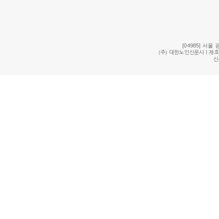
[04985] 서울 광
(주) 대한노인신문사 l 제호
신