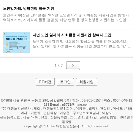
노인일자리, 방역현장 적극 지원
보건복지부(장관 권덕철)는 2022년 노인일자리 및 사회활동 지원사업을 통해 재
택치료키트, 자가격리 물품 점검 및 배달 업무 등 방역현장을 지원하는 노인일자
리 ‘방역지원 사업단’(이하 ‘사업단’)을 …
내년 노인 일자리·사회활동 지원사업 참여자 모집
노년기 소득지원 및 사회참여 활성화를 위해 84만 5,000개의
노인 일자리 및 사회활동 신청을 11월 29일부터 받고 있다.‘노
인 일자리 여기’(www.seniorro.or.kr)나 ‘복지로’(www.bokjiro.
go…
1
/ 7
PC버전
로그인
회원가입
[04985] 서울 광진구 능동로 290, 삼일빌딩 5층 l 전화 : 02-701-8157 l 팩스 : 0504-848-12
22 l E-mail : p5771@ nate.com
(주) 대한노인신문사 l 제호 : 대한노인신문 l 회장 : 이광근 l 발행인·편집인 : 이상도 l 대표
이사 : 이돈희 l 편집국장 : 이승훈 l 청소년보호책임자 : 이상도
신문등록번호 : 서울 다 07514호 l 신문등록일 : 2006년 10월 19일 l 신문발행일 : 1991년 8
월 5일
Copyrightⓒ 2015 by 대한노인신문사. All rights reserved.