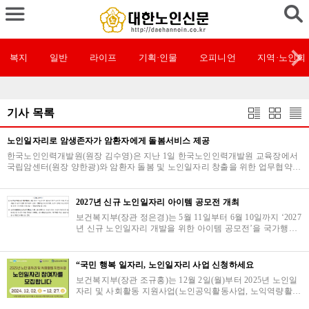
복지
일반
라이프
기획·인물
오피니언
지역·노인회
기사 목록
노인일자리로 암생존자가 암환자에게 돌봄서비스 제공
한국노인인력개발원(원장 김수영)은 지난 1일 한국노인인력개발원 교육장에서
국립암센터(원장 양한광)와 암환자 돌봄 및 노인일자리 창출을 위한 업무협약을
체결했다.본 협약을 통해 양 기관은 지역사회 …
2027년 신규 노인일자리 아이템 공모전 개최
보건복지부(장관 정은경)는 5월 11일부터 6월 10일까지 ‘2027
년 신규 노인일자리 개발을 위한 아이템 공모전’을 국가행정
기관, 지방자치단체, 공공기관, 노인일자리 수행기관을 대상
으로 개최한다고 밝혔…
“국민 행복 일자리, 노인일자리 사업 신청하세요
보건복지부(장관 조규홍)는 12월 2일(월)부터 2025년 노인일
자리 및 사회활동 지원사업(노인공익활동사업, 노익역량활용
사업, 공동체사업단, 취업알선형) 참여자를 모집한다고 밝혔