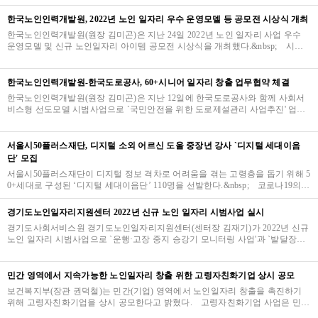
다.&nbsp;전국 공통 집중…
한국노인인력개발원, 2022년 노인 일자리 우수 운영모델 등 공모전 시상식 개최
한국노인인력개발원(원장 김미곤)은 지난 24일 2022년 노인 일자리 사업 우수
운영모델 및 신규 노인일자리 아이템 공모전 시상식을 개최했다.&nbsp; 시상
식은 ‘한국프레스센터 서울외신기자클럽’(서울시…
한국노인인력개발원-한국도로공사, 60+시니어 일자리 창출 업무협약 체결
한국노인인력개발원(원장 김미곤)은 지난 12일에 한국도로공사와 함께 사회서
비스형 선도모델 시범사업으로 `국민안전을 위한 도로제설관리 사업추진' 업무
협약을 체결했다. 협약식은 전주시청(통합돌봄과)…
서울시50플러스재단, 디지털 소외 어르신 도울 중장년 강사 `디지털 세대이음
단' 모집
서울시50플러스재단이 디지털 정보 격차로 어려움을 겪는 고령층을 돕기 위해 5
0+세대로 구성된 ‘디지털 세대이음단’ 110명을 선발한다.&nbsp; 코로나19의
장기화로 무인·비대면 중심의 디지털 전환이 …
경기도노인일자리지원센터 2022년 신규 노인 일자리 시범사업 실시
경기도사회서비스원 경기도노인일자리지원센터(센터장 김재기)가 2022년 신규
노인 일자리 시범사업으로 `운행·고장 중지 승강기 모니터링 사업'과 `발달장애
인 평생학습지원 도우미사업'을 추진한다.&nbsp…
민간 영역에서 지속가능한 노인일자리 창출 위한 고령자친화기업 상시 공모
보건복지부(장관 권덕철)는 민간(기업) 영역에서 노인일자리 창출을 촉진하기
위해 고령자친화기업을 상시 공모한다고 밝혔다. 고령자친화기업 사업은 민간
(기업) 영역에서 안정적이고 지속 가능한 노인일…