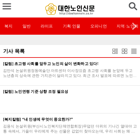
복지
일반
라이프
기획·인물
오피니언
지역·노인회
기사 목록
[칼럼] 초고령 사회를 앞두고 노인의 삶이 변화하고 있다!
김만석 논설위원정동예술단.아트센터 이사장요즘 초고령 사회를 눈앞에 두고
노년층의 상속에 관한 가치관이 달라지고 있다. 최근 조사 발표에 따르면 노인들
은 재산을 자녀들에게 물려주기보다는 나와 배우…
[칼럼] 노인연령 기준 상향 조정 필요성
[복지칼럼] “내 인생에 무엇이 중요한가?”
김용식 논설위원(부산시노인복지단체연합회장)무덥던 더위의 기나긴 열대야 고
통 속에서, 가을이 우리에게 주는 선물은 값없이 찾아오는데, 우리 사회는 왜 이
렇게 시끄러운지, 누구를 원망할 수 없고, 평온…