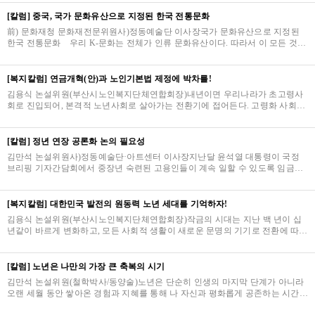
[칼럼] 중국, 국가 문화유산으로 지정된 한국 전통문화
前) 문화재청 문화재전문위원사)정동예술단 이사장국가 문화유산으로 지정된
한국 전통문화 우리 K-문화는 전체가 인류 문화유산이다. 따라서 이 모든 것을
고이 간직하고 세계적으로 알리는 것이 곧 우리…
[복지칼럼] 연금개혁(안)과 노인기본법 제정에 박차를!
김용식 논설위원(부산시노인복지단체연합회장)내년이면 우리나라가 초고령사
회로 진입되어, 본격적 노년사회로 살아가는 전환기에 접어든다. 고령화 사회
(7%)에서 초고령사회(20%)로 진입은 서구의 100년에…
[칼럼] 정년 연장 공론화 논의 필요성
김만석 논설위원사)정동예술단·아트센터 이사장지난달 윤석열 대통령이 국정
브리핑 기자간담회에서 중장년 숙련된 고용인들이 계속 일할 수 있도록 임금체
계를 개선하겠다는 정년 연장에 대한 의지를 밝히…
[복지칼럼] 대한민국 발전의 원동력 노년 세대를 기억하자!
김용식 논설위원(부산시노인복지단체연합회장)작금의 시대는 지난 백 년이 십
년같이 바르게 변화하고, 모든 사회적 생활이 새로운 문명의 기기로 전환에 따른
빠른 변화는, 이제 나이 먹은 어른들이 바깥세…
[칼럼] 노년은 나만의 가장 큰 축복의 시기
김만석 논설위원(철학박사/동양술)노년은 단순히 인생의 마지막 단계가 아니라
오랜 세월 동안 쌓아온 경험과 지혜를 통해 나 자신과 평화롭게 공존하는 시간이
다. 이 시기는 나의 과거를 돌아보며 성취와 …