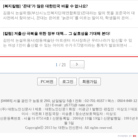
[복지칼럼] ‘꼰대’가 많은 대한민국 바꿀 수 없나요?
김용식 논설위원(부산시노인복지단체연합회장)꼰대라는 말의 뜻을 표준국어 대
사전에서 찾아보니, 꼰대는 은어로 ‘늙은이’를 이르는 말이자, 학생들의 은어로
‘선생님’을 이르는 말이라고 정의한다. 즉…
[칼럼] 저출산 극복을 위한 정부 대책… 그 실효성을 기대해 본다!
김만석 논설위원사)정동예술단·아트센터 이사장최근 우리나라가 임신할 수 있
는 여성 1인이 출산할 수 있는 아이의 수가 0.72명이라는 통계가 발표되면서 충
격을 주고 있다. 특히, 올해 들어 미래를 책임지…
1
/ 21
PC버전
로그인
회원가입
[04985] 서울 광진구 능동로 290, 삼일빌딩 5층 l 전화 : 02-701-8157 l 팩스 : 0504-848-12
22 l E-mail : p5771@ nate.com
(주) 대한노인신문사 l 제호 : 대한노인신문 l 회장 : 이광근 l 발행인·편집인 : 이상도 l 대표
이사 : 이돈희 l 편집국장 : 이승훈 l 청소년보호책임자 : 이상도
신문등록번호 : 서울 다 07514호 l 신문등록일 : 2006년 10월 19일 l 신문발행일 : 1991년 8
월 5일
Copyrightⓒ 2015 by 대한노인신문사. All rights reserved.