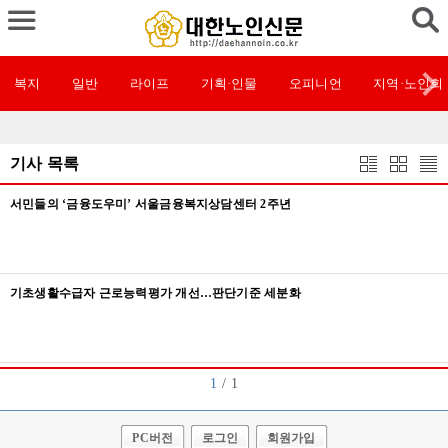
복지
일반
라이프
기획·인물
오피니언
지역·노인회
기사 목록
서민들의 ‘금융도우미’ 서울금융복지상담센터 2주년
기초생활수급자 근로능력평가 개선…판단기준 세분화
1
/ 1
PC버전
로그인
회원가입