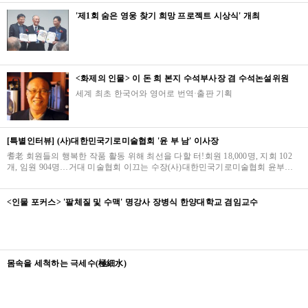
'제1회 숨은 영웅 찾기 희망 프로젝트 시상식' 개최
<화제의 인물> 이 돈 희 본지 수석부사장 겸 수석논설위원
세계 최초 한국어와 영어로 번역·출판 기획
[특별인터뷰] (사)대한민국기로미술협회 '윤 부 남' 이사장
耆老 회원들의 행복한 작품 활동 위해 최선을 다할 터!회원 18,000명, 지회 102
개, 임원 904명…거대 미술협회 이끄는 수장(사)대한민국기로미술협회 윤부남
이사장은 숨은 봉사와 열정의 아이콘으로서 1만 …
<인물 포커스> '팔체질 및 수맥' 명강사 장병식 한양대학교 겸임교수
몸속을 세척하는 극세수(極細水)