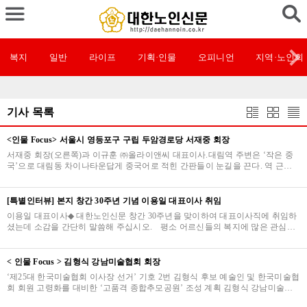
복지
일반
라이프
기획·인물
오피니언
지역·노인회
기사 목록
<인물 Focus> 서울시 영등포구 구립 두암경로당 서재중 회장
서재중 회장(오른쪽)과 이규훈 ㈜올라이앤씨 대표이사.대림역 주변은 ‘작은 중
국’으로 대림동 차이나타운답게 중국어로 적힌 간판들이 눈길을 끈다. 역 근처
곳곳에 한국어와 중국어가 혼합되어 연변 사투…
[특별인터뷰] 본지 창간 30주년 기념 이용일 대표이사 취임
이용일 대표이사◆ 대한노인신문 창간 30주년을 맞이하여 대표이사직에 취임하
셨는데 소감을 간단히 말씀해 주십시오. 평소 어르신들의 복지에 많은 관심을
가지고 있었는데, 대한노인신문 대표이사 취임을…
< 인물 Focus > 김형식 강남미술협회 회장
‘제25대 한국미술협회 이사장 선거’ 기호 2번 김형식 후보 예술인 및 한국미술협
회 회원 고령화를 대비한 ‘고품격 종합추모공원’ 조성 계획 김형식 강남미술협
회 회장 한국미술협회는 1월 16일 제25대 …