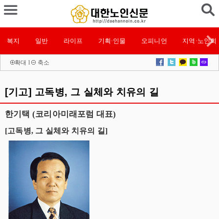
복지
일반
라이프
기획·인물
오피니언
지역·노인회
확대
l
축소
[기고] 고독병, 그 실체와 치유의 길
한기택 (코리아미래포럼 대표)
[고독병, 그 실체와 치유의 길]