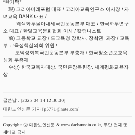
*한기택*
現) 코리아미래포럼 대표 / 코리아교육연구소 이사장
/ 자
녀교육 BANK 대표 /
왜색화투몰아내세국민운동본부 대표
/ 한국화투연구
소 대표 / 한일교육문화협회 이사 / 칼럼니스트
前) 고등학교 교장 / 도교육청 장학사, 장학관, 과장
/ 교육
부 교육정책심의회 위원 /
도덕성회복국민운동본부 부총재
/ 한국청소년보호육
성회 부총재
수상) 한국교육자대상, 국민훈장목련장, 세계평화교육자
상
글쓴날 : [2025-04-14 12:30:00]
대한노인신문 기자 [p5771@nate.com]
Copyrights ⓒ 대한노인신문 & www.daehannoin.co.kr, 무단 전재 및
재배포 금지