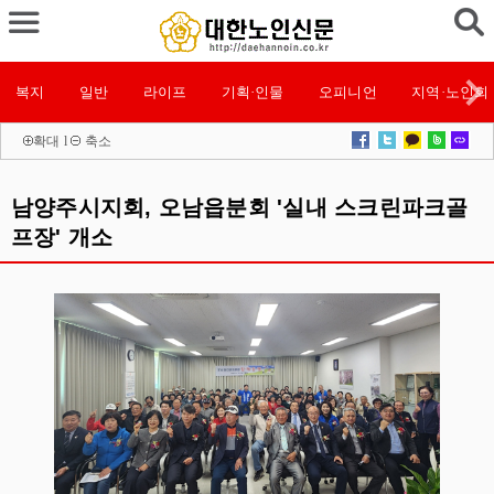
복지
일반
라이프
기획·인물
오피니언
지역·노인회
확대
l
축소
남양주시지회, 오남읍분회 '실내 스크린파크골
프장' 개소