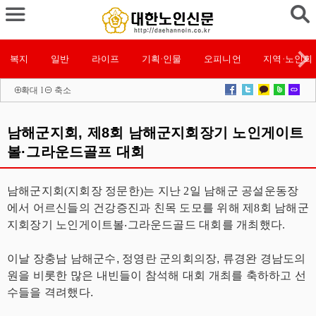
복지
일반
라이프
기획·인물
오피니언
지역·노인회
확대
l
축소
남해군지회, 제8회 남해군지회장기 노인게이트
볼·그라운드골프 대회
남해군지회(지회장 정문한)는 지난 2일 남해군 공설운동장
에서 어르신들의 건강증진과 친목 도모를 위해 제8회 남해군
지회장기 노인게이트볼‧그라운드골드 대회를 개최했다.
이날 장충남 남해군수, 정영란 군의회의장, 류경완 경남도의
원을 비롯한 많은 내빈들이 참석해 대회 개최를 축하하고 선
수들을 격려했다.