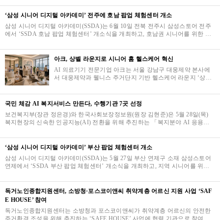
개발원과 주택도시보증공사(HUG)가 체결한 업무…
‘삼성 시니어 디지털 아카데미’ 전주에 호남 팝업 체험센터 개소
삼성 시니어 디지털 아카데미(SSDA)는 6월 10일 전북 전주시 삼성스토어 전주
에서 ‘SSDA 호남 팝업 체험센터’ 개소식을 개최하고, 호남권 시니어를 위한 생
활 밀착형 디지털·AI 체험공간 운영을 본격 시…
아크, 상벨 라운지로 시니어 홈 헬스케어 혁신
AI 의료기기 전문기업 아크는 서울 강남구 대웅제약 본사에
서 대웅제약과 웰니스 주거단지 기반 헬스케어 라운지 ‘상벨
(SANVEL)’의 입주민 건강관리 서비스 사업 협력을 위한 업
무협약(MOU)을 체결했다고 …
국민 체감 AI 복지서비스 만든다, 수행기관 7곳 선정
보건복지부(장관 정은경)와 한국사회보장정보원(원장 김현준)은 5월 28일(목)
복지현장의 신속한 인공지능(AI) 전환을 위해 추진하는 「복지분야 AI 응용제
품 신속 상용화 지원 사업」의 수행기관을 선정했…
‘삼성 시니어 디지털 아카데미’ 부산 팝업 체험센터 개소
삼성 시니어 디지털 아카데미(SSDA)는 5월 27일 부산 연제구 소재 삼성스토어
연제에서 ‘SSDA 부산 팝업 체험센터’ 개소식을 개최하고, 지역 시니어를 위한
생활밀착형 디지털 AI 체험공간 운영을 본격 시…
독거노인종합지원센터, 소방청·포스코이앤씨 취약계층 어르신 지원 사업 ‘SAF
E HOUSE’ 참여
독거노인종합지원센터는 소방청과 포스코이앤씨가 취약계층 어르신의 안전한
주거환경 조성을 위해 추진하는 ‘SAFE HOUSE’ 사업에 협력 기관으로 참여한