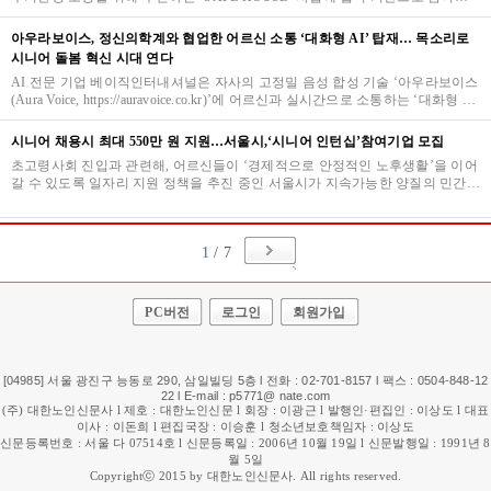
다고 14일 밝혔다.해당 사업은 소방청과 포스코이앤…
아우라보이스, 정신의학계와 협업한 어르신 소통 ‘대화형 AI’ 탑재… 목소리로
시니어 돌봄 혁신 시대 연다
AI 전문 기업 베이직인터내셔널은 자사의 고정밀 음성 합성 기술 ‘아우라보이스
(Aura Voice, https://auravoice.co.kr)’에 어르신과 실시간으로 소통하는 ‘대화형 AI
보이스 케어’ 솔루션을 탑재했다고 …
시니어 채용시 최대 550만 원 지원…서울시,‘시니어 인턴십’참여기업 모집
초고령사회 진입과 관련해, 어르신들이 ‘경제적으로 안정적인 노후생활’을 이어
갈 수 있도록 일자리 지원 정책을 추진 중인 서울시가 지속가능한 양질의 민간
어르신 일자리 확충을 목표로「시니어 인턴십…
1
/ 7
PC버전
로그인
회원가입
[04985] 서울 광진구 능동로 290, 삼일빌딩 5층 l 전화 : 02-701-8157 l 팩스 : 0504-848-12
22 l E-mail : p5771@ nate.com
(주) 대한노인신문사 l 제호 : 대한노인신문 l 회장 : 이광근 l 발행인·편집인 : 이상도 l 대표
이사 : 이돈희 l 편집국장 : 이승훈 l 청소년보호책임자 : 이상도
신문등록번호 : 서울 다 07514호 l 신문등록일 : 2006년 10월 19일 l 신문발행일 : 1991년 8
월 5일
Copyrightⓒ 2015 by 대한노인신문사. All rights reserved.