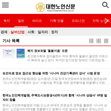
복지
일반
라이프
기획·인물
오피니언
지역·노인회
경제
|
실버산업
|
사회
|
일자리
|
정치
기사 목록
복지 정보포털 '돌봄이음' 오픈
초고령사회에 접어들면서 치매 환자와 돌봄이 필요한 어르신
이 빠르게 늘고 있다. 하지만 장기요양·장애인·기초연금 등 관
련 제도가 여러 부처와 기관에 흩어져 있어, 막상 필요한 정보
를 한 번에 찾기는 …
보건의료 정보 접근성 향상을 위한 ‘시니어 건강기록관리 강사’ 시범 운영
한국노인인력개발원(원장 김수영)은 21일 한국보건정보의료원(원장 염민섭)과
‘시니어 건강기록관리 강사’ 시범사업 추진을 위한 업무협약을 체결했다.이번
협약은 노인 일자리를 연계하여 한국보건정보의…
한국노인인력개발원, 주택도시보증공사(HUG)와 함께 ‘시니어 상담사’ 69명 일
자리 창출
한국노인인력개발원은 16일 신노년 세대의 전문성과 경력을 활용한 ‘시니어 상
담사’ 노인일자리 69개를 창출했다고 밝혔다.이번 일자리 창출은 한국노인인력